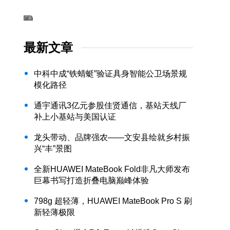
最新文章
中科中成“铁蜻蜓”验证具身智能公卫场景规
模化路径
通宇通讯3亿元参股佳贤通信，基站天线厂
补上小基站与美国认证
龙头带动、品牌强农——文安县绘就乡村振
兴“丰”景图
全新HUAWEI MateBook Fold非凡大师发布
巨幕书写打造折叠电脑巅峰体验
798g 超轻薄，HUAWEI MateBook Pro S 刷
新轻薄极限