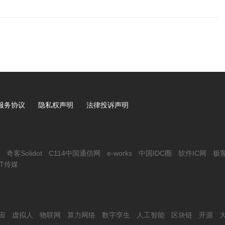
感的同时，完整保留原有视觉语言推理能力。
服务协议
隐私权声明
法律投诉声明
奇客Solidot
C114中国通信网
e-works
中国IDC圈
软件IC网
极
IT传媒
宙
虚拟人
物联网
算力网络
数字孪生
人工智能
区块链
开源