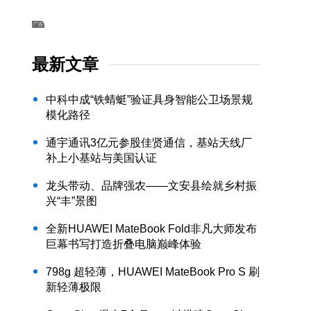
最新文章
中科中成“铁蜻蜓”验证具身智能公卫场景规
模化路径
通宇通讯3亿元参股佳贤通信，基站天线厂
补上小基站与美国认证
龙头带动、品牌强农——文安县绘就乡村振
兴“丰”景图
全新HUAWEI MateBook Fold非凡大师发布
巨幕书写打造折叠电脑巅峰体验
798g 超轻薄，HUAWEI MateBook Pro S 刷
新轻薄极限