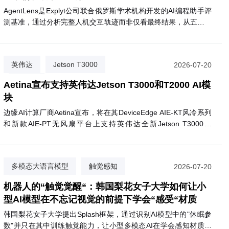
AgentLens是Explyt公司联合俄罗斯学术机构开发的AI编程助手评
测基准，通过分析完整人机交互轨迹而非仅看最终结果，从五个维
度评估代码智能体的真实表现。
英伟达
Jetson T3000
2026-07-20
Aetina
Aetina宣布支持英伟达Jetson T3000和T2000 AI模
块
边缘AI计算厂商Aetina宣布，将在其DeviceEdge AIE-KT风冷系列
和新款AIE-PT无风扇平台上支持英伟达全新Jetson T3000和
T2000模块。T3000基于Blackwell GPU，最高提供865 FP4
TFLOPS算力，功耗70W；T2000则提供400 FP4 TFLOPS，面向
视觉AI代理和自主移动机器人等场景。两款模块预计2027年第一
多模态大语言模型
触觉感知
2026-07-20
季度上市，支持Nemotron、Cosmos 3等英伟达AI软件生态。
掩码隔离训练
机器人的“触觉觉醒“：韩国梨花女子大学如何让小
型AI模型在不忘记视觉的前提下学会“感受“材质
必选项，AI是生存项
因湃电池 × 达索系统：如何共创出一套
韩国梨花女子大学提出Splash框架，通过识别AI模型中的"休眠参
业最佳实践
数"并只在其中训练触觉能力，让小型多模态AI在学会感知材质触