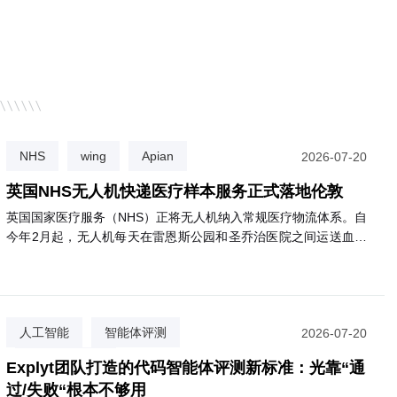
NHS
wing
Apian
2026-07-20
英国NHS无人机快递医疗样本服务正式落地伦敦
英国国家医疗服务（NHS）正将无人机纳入常规医疗物流体系。自
今年2月起，无人机每天在雷恩斯公园和圣乔治医院之间运送血液
等诊断样本，飞行仅需3分钟，比公路运输快约85%，且碳排放减
少高达98%。目前已有逾2000名患者受益。NHS计划将该服务扩
展至圣赫利尔、克罗伊登等多家医院，最终惠及约180万名患者。
该网络由英国医疗初创公司Apian与谷歌旗下Wing合作运营。
人工智能
智能体评测
2026-07-20
代码质量评估
Explyt团队打造的代码智能体评测新标准：光靠“通
过/失败“根本不够用