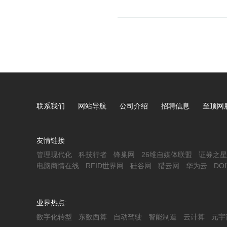
联系我们
网站导航
公司介绍
招聘信息
至顶网
友情链接
管理现代化
科技行者
锋巢网
26维自媒体联盟
证券之星
电脑商情在线
RFID世界网
硅谷网
猎云网
华为云
DO
业界热点:
数字化转型
东数西算
自动驾驶
智能制造
云计算
元宇