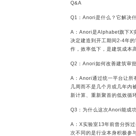
走进真实世界之后：安全、健康与产业的新
埃森哲：100年前是电
Q&A
命题
值正在
Q1：Anori是什么？它解决
A：Anori是Alphab
决定建造到开工期间2-4年
作，效率低下，是建筑成本
Q2：Anori如何改善建筑审
A：Anori通过统一平台
几周而不是几个月或几年内
新计算、重新聚首的低效循
Q3：为什么这次Anori能
A：X实验室13年前曾分拆
次不同的是行业本身积极参与，