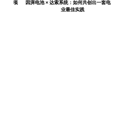
存项
因湃电池 × 达索系统：如何共创出一套电池产
AI走进
业最佳实践