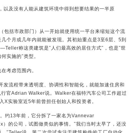
昂，以及没有人能从建筑环境中得到想要结果的一半原
与方（包括市政部门）从一开始就使用统一平台来缩短这个流
几个月或几年内就能被发现。其初始重点是3至6层、5到
—Teller称这类建筑是"人们最高效的居住方式"，也是"世
何实施的"类型。
也在考虑范围内。
产开发流程带来透明度、协调性和智能化，就能加速住房和
行官Adrian Walker说。Walker在福特汽车公司工作超过
入X实验室近5年前曾担任创始人和投资者。
约13年前，它分拆了一家名为Vannevar
名为Flux）的公司，试图做类似的事情。"我们当时太早了，还没
"Teller说。第二次尝试专注于建筑构件的工厂自动化，