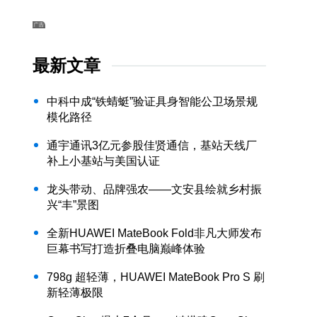
最新文章
中科中成“铁蜻蜓”验证具身智能公卫场景规
模化路径
通宇通讯3亿元参股佳贤通信，基站天线厂
补上小基站与美国认证
龙头带动、品牌强农——文安县绘就乡村振
兴“丰”景图
全新HUAWEI MateBook Fold非凡大师发布
巨幕书写打造折叠电脑巅峰体验
798g 超轻薄，HUAWEI MateBook Pro S 刷
新轻薄极限