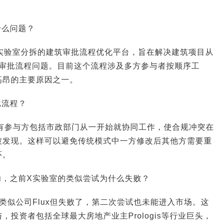
机，今天是AI，企业价
三一集团：数字化是必选项，AI是生
重新排序
什么问题？
et旗下X实验室分拆的建筑审批流程优化平台，旨在解决建筑项目从
的审批流程问题。目前这个流程涉及多方参与者按顺序工
高昂的主要原因之一。
批流程？
让所有参与方包括市政部门从一开始就协同工作，使合规冲突在
被发现。这样可以避免传统模式中一方修改后其他方需要重
环。
成功，之前X实验室的类似尝试为什么失败？
过类似公司Flux但失败了，第二次尝试也未能进入市场。这
投资者包括全球最大房地产业主Prologis等行业巨头，