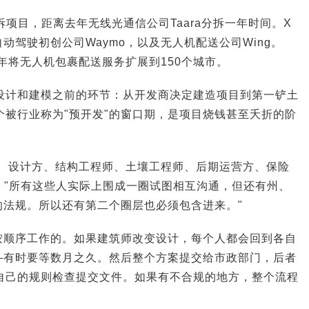
分拆项目，距离去年无线光通信公司Taara分拆一年时间。X
动驾驶初创公司Waymo，以及无人机配送公司Wing。
今年将无人机包裹配送服务扩展到150个城市。
瞄准的是设计和建模之前的环节：从开发商决定建造项目到第一铲土
个被行业称为"预开发"的窗口期，是项目烧钱甚至夭折的阶
方、设计方、结构工程师、土壤工程师、后期运营方、保险
r说。"所有这些人实际上围成一圈试图相互沟通，但还有州、
的法规。所以还有第二个圈层也必须包含进来。"
按顺序工作的。如果建筑师改变设计，每个人都会回到各自
—有时要等数月之久。然后整个方案提交给市政部门，后者
照自己的规则检查提交文件。如果有不合规的地方，整个流程