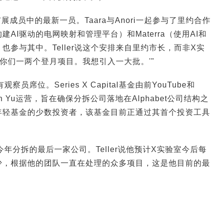
家庭扩展成员中的最新一员。Taara与Anori一起参与了里约合作
在构建AI驱动的电网映射和管理平台）和Materra（使用AI和
也参与其中。Teller说这个安排来自里约市长，而非X实
用你们一两个登月项目。我想引入一大批。'"
察员席位。Series X Capital基金由前YouTube和
eon Yu运营，旨在确保分拆公司落地在Alphabet公司结构之
年轻基金的少数投资者，该基金目前正通过其首个投资工具
室今年分拆的最后一家公司。Teller说他预计X实验室今后每
少，根据他的团队一直在处理的众多项目，这是他目前的最