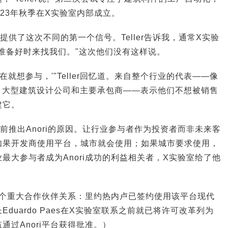
2023年秋季在X实验室内部成立。
供了这次不同的第一个信号。Teller告诉我，通常X实验
准备好时来找我们。"这次他们没有这样说。
在就想参与，'"Teller回忆道。来自整个行业的代表——像
营商、大型建筑设计公司和主要承包商——表示他们不想被销售
建它。
前推出Anori的原因。让行业参与者作为投资者而非未来客
如果开发商使用平台，城市就会使用；如果城市要求使用，
最大参与者成为Anori成功的利益相关者，X实验室给了他
的首个重大合作伙伴关系：里约热内卢已签约使用该平台现代
duardo Paes在X实验室联系之前就已将许可改革列为
通过Anori平台获得批准。）