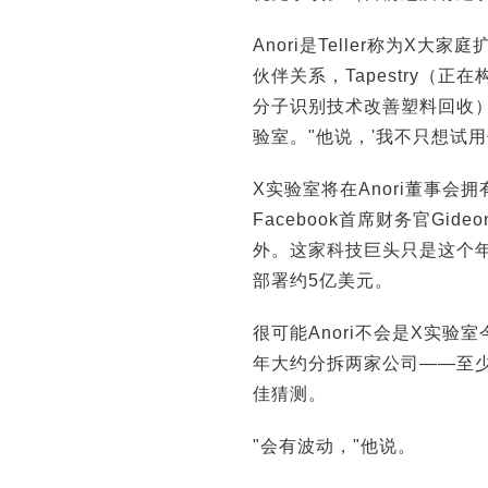
Anori是Teller称为X大
伙伴关系，Tapestry（正
分子识别技术改善塑料回收）
验室。"他说，'我不只想试
X实验室将在Anori董事会拥有观
Facebook首席财务官Gid
外。这家科技巨头只是这个
部署约5亿美元。
很可能Anori不会是X实验
年大约分拆两家公司——至
佳猜测。
"会有波动，"他说。