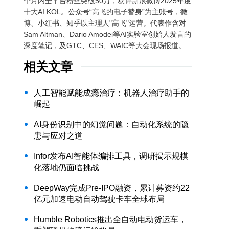
个月内全平台粉丝突破50万，获评新浪微博2025年度
十大AI KOL。公众号“高飞的电子替身”为主账号，微
博、小红书、知乎以主理人"高飞"运营。代表作含对
Sam Altman、Dario Amodei等AI实验室创始人发言的
深度笔记，及GTC、CES、WAIC等大会现场报道。
相关文章
人工智能赋能成瘾治疗：机器人治疗助手的
崛起
AI身份识别中的幻觉问题：自动化系统的隐
患与应对之道
Infor发布AI智能体编排工具，调研揭示规模
化落地仍面临挑战
DeepWay完成Pre-IPO融资，累计募资约22
亿元加速电动自动驾驶卡车全球布局
Humble Robotics推出全自动电动货运车，