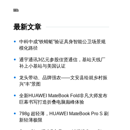
最新文章
中科中成“铁蜻蜓”验证具身智能公卫场景规
模化路径
通宇通讯3亿元参股佳贤通信，基站天线厂
补上小基站与美国认证
龙头带动、品牌强农——文安县绘就乡村振
兴“丰”景图
全新HUAWEI MateBook Fold非凡大师发布
巨幕书写打造折叠电脑巅峰体验
798g 超轻薄，HUAWEI MateBook Pro S 刷
新轻薄极限