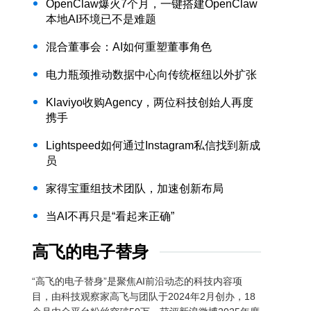
OpenClaw爆火7个月，一键搭建OpenClaw
本地AI环境已不是难题
混合董事会：AI如何重塑董事角色
电力瓶颈推动数据中心向传统枢纽以外扩张
Klaviyo收购Agency，两位科技创始人再度
携手
Lightspeed如何通过Instagram私信找到新成
员
家得宝重组技术团队，加速创新布局
当AI不再只是“看起来正确”
高飞的电子替身
“高飞的电子替身”是聚焦AI前沿动态的科技内容项
目，由科技观察家高飞与团队于2024年2月创办，18