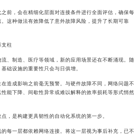
化之前，会在精细化层面对连接条件进行全面评估，确保每
槛。这种做法有效降低了意外故障风险，提升了长期可靠
形支柱
物流、制造、医疗等领域，新的应用场景还在不断涌现。随
，基础设施的重要性只会与日俱增。
必选项，AI是生存项
因湃电池 × 达索系统：如何共创出一套
往在造成影响之前毫无预警。与硬件故障不同，网络问题不
业最佳实践
以性能下降、间歇性异常或难以解释的效率损耗等形式悄然
效点，是构建更具韧性的自动化系统的第一步。
栈的每一层都依赖网络连接。将这一层视为事后补充，已不