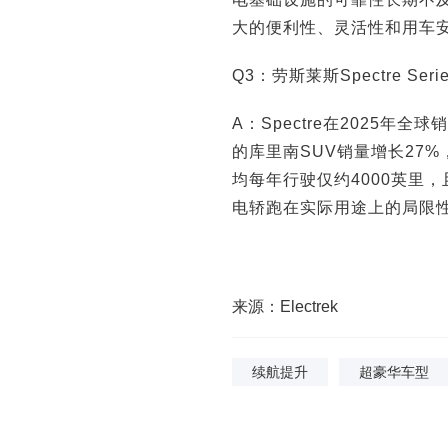
大的便利性、灵活性和用车安
Q3：劳斯莱斯Spectre Se
A：Spectre在2025年
的库里南SUV销量增长27%
均每年行驶仅约4000英里
电轿跑在实际用途上的局限
来源：Electrek
续航提升
超豪华车型