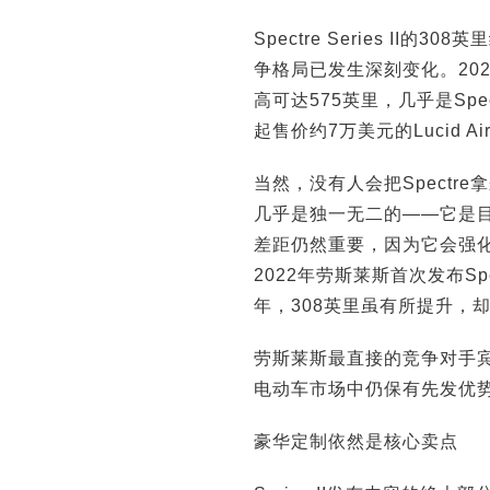
Spectre Series I
争格局已发生深刻变化。202
高可达575英里，几乎是Sp
起售价约7万美元的Lucid A
当然，没有人会把Spectre拿
几乎是独一无二的——它是
差距仍然重要，因为它会强化
2022年劳斯莱斯首次发布Sp
年，308英里虽有所提升，
劳斯莱斯最直接的竞争对手宾
电动车市场中仍保有先发优
豪华定制依然是核心卖点