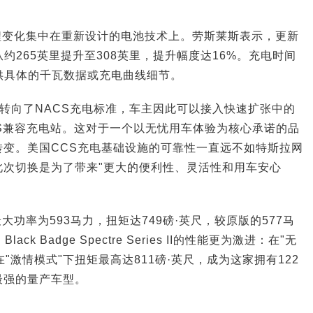
II的核心工程变化集中在重新设计的电池技术上。劳斯莱斯表示，更新
约265英里提升至308英里，提升幅度达16%。充电时间
供具体的千瓦数据或充电曲线细节。
美国转向了NACS充电标准，车主因此可以接入快速扩张中的
S兼容充电站。这对于一个以无忧用车体验为核心承诺的品
转变。美国CCS充电基础设施的可靠性一直远不如特斯拉网
此次切换是为了带来"更大的便利性、灵活性和用车安心
 II的最大功率为593马力，扭矩达749磅·英尺，较原版的577马
ck Badge Spectre Series II的性能更为激进：在"无
在"激情模式"下扭矩最高达811磅·英尺，成为这家拥有122
最强的量产车型。