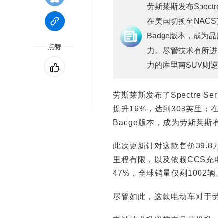
劳斯莱斯发布Spectr
在美国切换至NACS
Badge版本，成为
点赞
力。尽管技术有所进步，
力的库里南SUV则
劳斯莱斯发布了Spectre S
提升16%，达到308英里；在
Badge版本，成为劳斯莱
此次更新针对这款售价39.
里程有限，以及依赖CCS充电
47%，全球销量仅剩1002辆
尽管如此，这款电动车对于