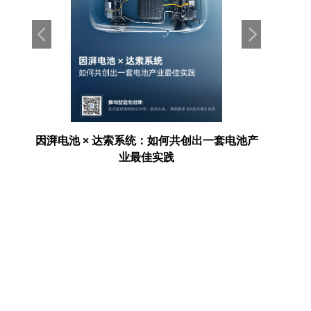
存项
因湃电池 × 达索系统：如何共创出一套电池产
AI走进
业最佳实践