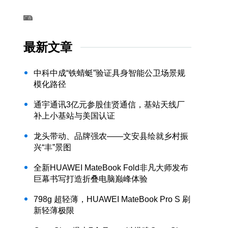
最新文章
中科中成“铁蜻蜓”验证具身智能公卫场景规
模化路径
通宇通讯3亿元参股佳贤通信，基站天线厂
补上小基站与美国认证
龙头带动、品牌强农——文安县绘就乡村振
兴“丰”景图
全新HUAWEI MateBook Fold非凡大师发布
巨幕书写打造折叠电脑巅峰体验
798g 超轻薄，HUAWEI MateBook Pro S 刷
新轻薄极限