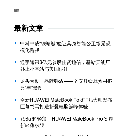
最新文章
中科中成“铁蜻蜓”验证具身智能公卫场景规
模化路径
通宇通讯3亿元参股佳贤通信，基站天线厂
补上小基站与美国认证
龙头带动、品牌强农——文安县绘就乡村振
兴“丰”景图
全新HUAWEI MateBook Fold非凡大师发布
巨幕书写打造折叠电脑巅峰体验
798g 超轻薄，HUAWEI MateBook Pro S 刷
新轻薄极限