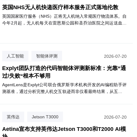
必选项，AI是生存项
因湃电池 × 达索系统：如何共创出一套
英国NHS无人机快递医疗样本服务正式落地伦敦
业最佳实践
英国国家医疗服务（NHS）正将无人机纳入常规医疗物流体系。自
今年2月起，无人机每天在雷恩斯公园和圣乔治医院之间运送血液
等诊断样本，飞行仅需3分钟，比公路运输快约85%，且碳排放减
少高达98%。目前已有逾2000名患者受益。NHS计划将该服务扩
展至圣赫利尔、克罗伊登等多家医院，最终惠及约180万名患者。
该网络由英国医疗初创公司Apian与谷歌旗下Wing合作运营。
人工智能
智能体评测
2026-07-20
代码质量评估
Explyt团队打造的代码智能体评测新标准：光靠“通
过/失败“根本不够用
AgentLens是Explyt公司联合俄罗斯学术机构开发的AI编程助手评
测基准，通过分析完整人机交互轨迹而非仅看最终结果，从五个维
度评估代码智能体的真实表现。
英伟达
Jetson T3000
2026-07-20
Aetina
Aetina宣布支持英伟达Jetson T3000和T2000 AI模
块