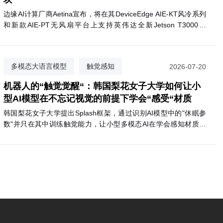
边缘AI计算厂商Aetina宣布，将在其DeviceEdge AIE-KT风冷系列
和新款AIE-PT无风扇平台上支持英伟达全新Jetson T3000和
T2000模块。T3000基于Blackwell GPU，最高提供865 FP4
TFLOPS算力，功耗70W；T2000则提供400 FP4 TFLOPS，面向
视觉AI代理和自主移动机器人等场景。两款模块预计2027年第一
多模态大语言模型
触觉感知
2026-07-20
季度上市，支持Nemotron、Cosmos 3等英伟达AI软件生态。
掩码隔离训练
机器人的“触觉觉醒“：韩国梨花女子大学如何让小
型AI模型在不忘记视觉的前提下学会“感受“材质
韩国梨花女子大学提出Splash框架，通过识别AI模型中的"休眠参
数"并只在其中训练触觉能力，让小型多模态AI在学会感知材质触
感的同时，完整保留原有视觉语言推理能力。