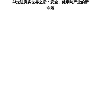
电池产
AI走进真实世界之后：安全、健康与产业的新
埃森哲：
命题