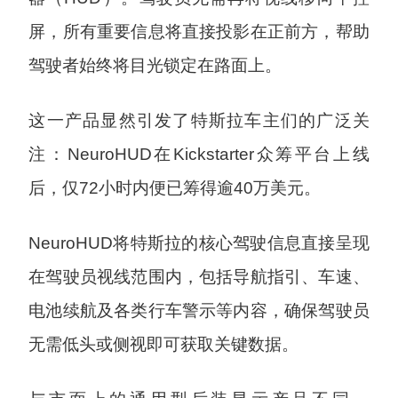
屏，所有重要信息将直接投影在正前方，帮助
驾驶者始终将目光锁定在路面上。
这一产品显然引发了特斯拉车主们的广泛关
注：NeuroHUD在Kickstarter众筹平台上线
后，仅72小时内便已筹得逾40万美元。
NeuroHUD将特斯拉的核心驾驶信息直接呈现
在驾驶员视线范围内，包括导航指引、车速、
电池续航及各类行车警示等内容，确保驾驶员
无需低头或侧视即可获取关键数据。