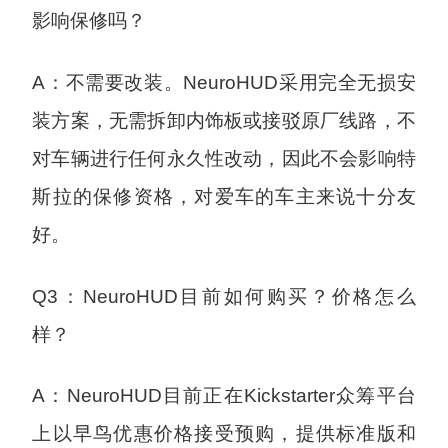
影响保修吗？
A：不需要改装。NeuroHUD采用完全无损安
装方案，无需拆卸内饰板或接驳原厂线路，不
对车辆进行任何永久性改动，因此不会影响特
斯拉的保修资格，对爱车的车主来说十分友
好。
Q3：NeuroHUD目前如何购买？价格怎么
样？
A：NeuroHUD目前正在Kickstarter众筹平台
上以早鸟优惠价格接受预购，提供标准版和