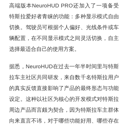
高端版本NeuroHUD PRO还加入了一项备受
特斯拉爱好者青睐的功能：多种显示模式自由
切换。驾驶员可根据个人偏好、光线条件或车
辆配置，在不同显示模式之间灵活切换，自主
选择最适合自己的使用方案。
据悉，NeuroHUD在过去一年半时间里与特斯
拉车主社区共同研发，来自数千名特斯拉用户
的真实反馈直接影响了产品的最终形态与功能
设定。这种以社区为核心的开发模式对特斯拉
周边产品而言颇为契合，因为特斯拉车主群体
向来直言不讳，对于哪些功能好用、哪些存在