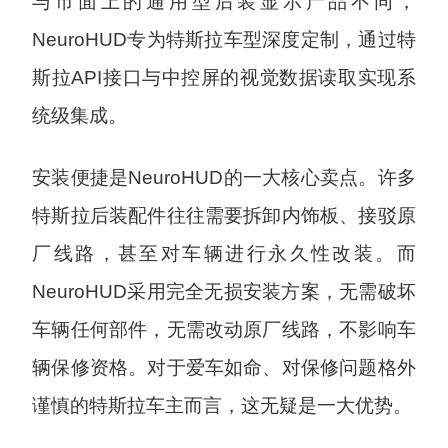
与市面上的通用型后装显示产品不同，
NeuroHUD专为特斯拉车型深度定制，通过特
斯拉API接口与中控屏的视觉数据读取实现系
统级集成。
安装便捷是NeuroHUD的一大核心卖点。许多
特斯拉后装配件往往需要拆卸内饰板、接驳原
厂线路，甚至对车辆进行永久性改装。而
NeuroHUD采用完全无损安装方案，无需破坏
车辆任何部件，无需改动原厂线路，不影响车
辆保修资格。对于爱车如命、对保修问题格外
谨慎的特斯拉车主而言，这无疑是一大优势。