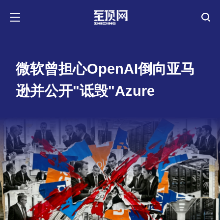
微软曾担心OpenAI倒向亚马
逊并公开"诋毁"Azure