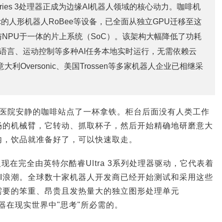
a Series 3处理器正成为边缘AI机器人领域的核心动力。咖啡机
sonic的人形机器人RoBee等设备，已全面从独立GPU迁移至这
与NPU于一体的片上系统（SoC）。该架构大幅降低了功耗
语言、运动控制等多种AI任务本地实时运行，无需依赖云
、意大利Oversonic、美国Trossen等多家机器人企业已相继采
在医院安静的咖啡站点了一杯拿铁。柜台后面没有人类工作
畅的机械臂，它转动、抓取杯子，然后开始精确地研磨意大
内，饮品就准备好了，可以快速取走。
人现在完全由英特尔酷睿Ultra 3系列处理器驱动，它代表着
I浪潮。全球数十家机器人开发商已经开始测试和采用这些
需要的笨重、昂贵且发热量大的独立图形处理单元
机器在现实世界中"思考"所必需的。