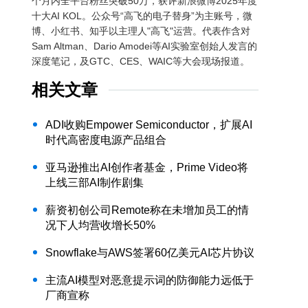
个月内全平台粉丝突破50万，获评新浪微博2025年度
十大AI KOL。公众号“高飞的电子替身”为主账号，微
博、小红书、知乎以主理人"高飞"运营。代表作含对
Sam Altman、Dario Amodei等AI实验室创始人发言的
深度笔记，及GTC、CES、WAIC等大会现场报道。
相关文章
ADI收购Empower Semiconductor，扩展AI
时代高密度电源产品组合
亚马逊推出AI创作者基金，Prime Video将
上线三部AI制作剧集
薪资初创公司Remote称在未增加员工的情
况下人均营收增长50%
Snowflake与AWS签署60亿美元AI芯片协议
主流AI模型对恶意提示词的防御能力远低于
厂商宣称