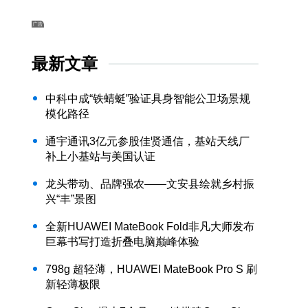
最新文章
中科中成“铁蜻蜓”验证具身智能公卫场景规
模化路径
通宇通讯3亿元参股佳贤通信，基站天线厂
补上小基站与美国认证
龙头带动、品牌强农——文安县绘就乡村振
兴“丰”景图
全新HUAWEI MateBook Fold非凡大师发布
巨幕书写打造折叠电脑巅峰体验
798g 超轻薄，HUAWEI MateBook Pro S 刷
新轻薄极限