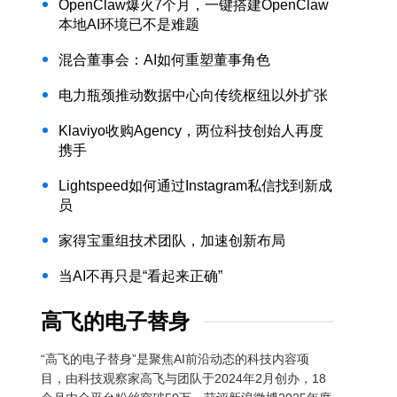
OpenClaw爆火7个月，一键搭建OpenClaw
本地AI环境已不是难题
混合董事会：AI如何重塑董事角色
电力瓶颈推动数据中心向传统枢纽以外扩张
Klaviyo收购Agency，两位科技创始人再度
携手
Lightspeed如何通过Instagram私信找到新成
员
家得宝重组技术团队，加速创新布局
当AI不再只是“看起来正确”
高飞的电子替身
“高飞的电子替身”是聚焦AI前沿动态的科技内容项
目，由科技观察家高飞与团队于2024年2月创办，18