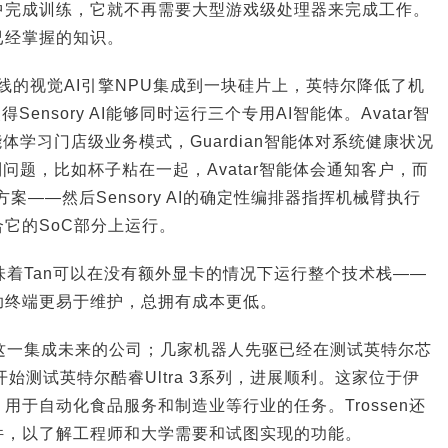
中完成训练，它就不再需要大型游戏级处理器来完成工作。
已经掌握的知识。
在线的视觉AI引擎NPU集成到一块硅片上，英特尔降低了机
ensory AI能够同时运行三个专用AI智能体。Avatar智
能体学习门店级业务模式，Guardian智能体对系统健康状况
到问题，比如杯子粘在一起，Avatar智能体会通知客户，而
复方案——然后Sensory AI的确定性编排器指挥机械臂执行
它的SoC部分上运行。
，这意味着Tan可以在没有额外显卡的情况下运行整个技术栈——
助终端更易于维护，总拥有成本更低。
一押注这一集成未来的公司；几家机器人先驱已经在测试英特尔芯
cs今年开始测试英特尔酷睿Ultra 3系列，进展顺利。这家位于伊
用于自动化食品服务和制造业等行业的任务。Trossen还
件，以了解工程师和大学需要和试图实现的功能。