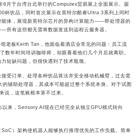
年6月于台湾台北举行的Computex贸易展上全面展示。届
00杯饮品，同时首次展示在英特尔酷睿Ultra 3系列上同时
智能体，展现新英特尔芯片的异构计算能力——即处理器的
——所有这些都无需将数据发送到远程云服务器。
啡馆老板Keith Tan，他面临着酒店业常见的问题：员工流
花了数年时间培训咖啡师，却眼看着他们几个月后就离职。
动力短缺问题，但很快遇到了技术瓶颈。
来接受订单、处理各种饮品算法并安全移动机械臂，过去需
量大的辅助处理器，其成本可能超过整个系统本身。对于试图
主来说，这笔账根本算不过来。
出以来，Sensory AI现在已经完全从独立GPU模式转向
SoC）架构使机器人能够执行推理优先的工作负载。简单